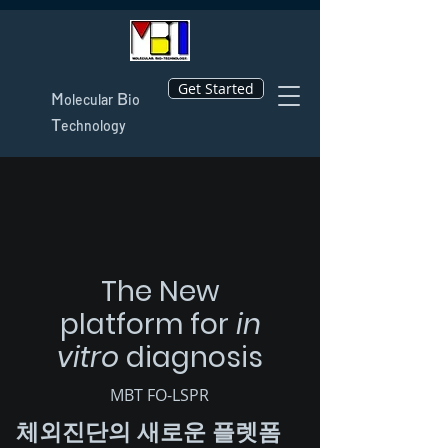
Get Started
M
B
olecular
io
T
echnology
The New
platform
for
in
vitro
diagnosis
MBT FO-LSPR
​ 체외진단의 새로운 플렛폼